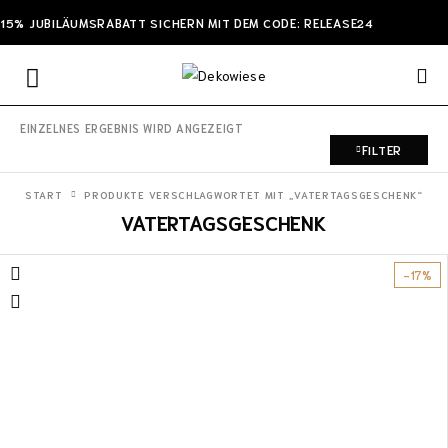
15% JUBILÄUMSRABATT SICHERN MIT DEM CODE: RELEASE24
EINZELNES ERGEBNIS WIRD ANGEZEIGT
FILTER
START
PRODUKTE VERSCHLAGWORTET MIT „VATERTAGSGESCHENK“
VATERTAGSGESCHENK
-17%