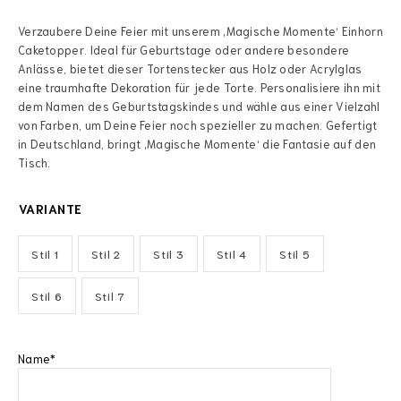
Verzaubere Deine Feier mit unserem ‚Magische Momente‘ Einhorn
Caketopper. Ideal für Geburtstage oder andere besondere
Anlässe, bietet dieser Tortenstecker aus Holz oder Acrylglas
eine traumhafte Dekoration für jede Torte. Personalisiere ihn mit
dem Namen des Geburtstagskindes und wähle aus einer Vielzahl
von Farben, um Deine Feier noch spezieller zu machen. Gefertigt
in Deutschland, bringt ‚Magische Momente‘ die Fantasie auf den
Tisch.
VARIANTE
Stil 1
Stil 2
Stil 3
Stil 4
Stil 5
Stil 6
Stil 7
Name*