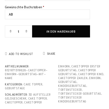
Gewünschte Buchstaben
*
IN DEN WARENKORB
SHARE
ADD TO WISHLIST
ARTIKELNUMMER:
EINHORN
,
CAKETOPPER ERSTER
8121671319828-CAKETOPPER-
GEBURTSTAG
,
CAKETOPPER
EINHORN-GEBURTSTAG-MIT-
GEBURTSTAG
,
CAKETOPPER KIND
,
NAME
CAKETOPPER ZAHLEN
,
EINHORN
,
GEBURTSTAG
,
KATEGORIEN:
CAKE TOPPER
,
KINDERGEBURTSTAG
,
GEBURTSTAGE
TORTENSTECKER
,
TORTENSTECKER GEBURTSTAG
,
SCHLAGWÖRTER:
3D AUFSTELLER
TORTENSTECKER
GELDGESCHENK
,
CAKE TOPPER
,
KINDERGEBURTSTAG
CAKETOPPER
,
CAKETOPPER