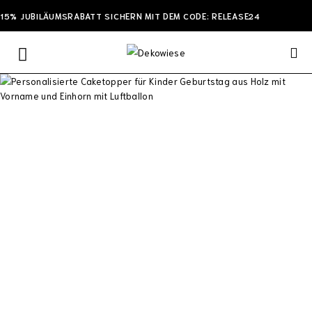
15% JUBILÄUMSRABATT SICHERN MIT DEM CODE: RELEASE24