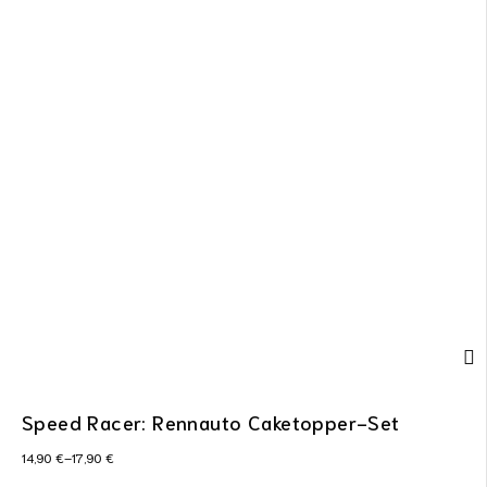
Speed Racer: Rennauto Caketopper-Set
14,90
€
–
17,90
€