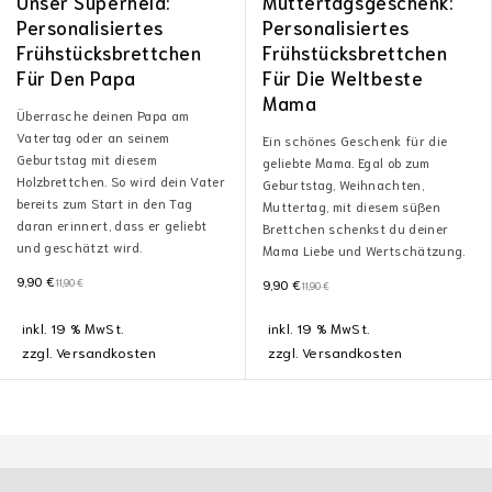
Unser Superheld:
Muttertagsgeschenk:
Personalisiertes
Personalisiertes
Frühstücksbrettchen
Frühstücksbrettchen
Für Den Papa
Für Die Weltbeste
Mama
Überrasche deinen Papa am
Vatertag oder an seinem
Ein schönes Geschenk für die
Geburtstag mit diesem
geliebte Mama. Egal ob zum
Holzbrettchen. So wird dein Vater
Geburtstag, Weihnachten,
bereits zum Start in den Tag
Muttertag, mit diesem süßen
daran erinnert, dass er geliebt
Brettchen schenkst du deiner
und geschätzt wird.
Mama Liebe und Wertschätzung.
9,90
€
11,90
€
9,90
€
11,90
€
inkl. 19 % MwSt.
inkl. 19 % MwSt.
zzgl.
Versandkosten
zzgl.
Versandkosten