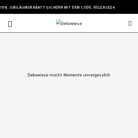
15% JUBILÄUMSRABATT SICHERN MIT DEM CODE: RELEASE24
Dekowiese macht Momente unvergesslich