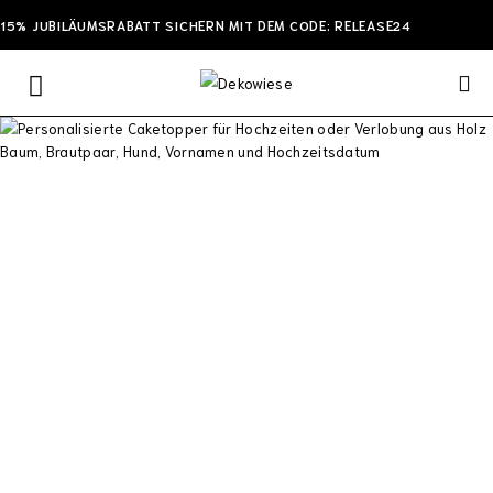
15% JUBILÄUMSRABATT SICHERN MIT DEM CODE: RELEASE24