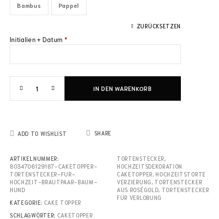
Bambus
Pappel
ZURÜCKSETZEN
Initialien + Datum
*
IN DEN WARENKORB
SHARE
ADD TO WISHLIST
ARTIKELNUMMER:
TORTENSTECKER
,
8034706129187-CAKETOPPER-
HOCHZEITSDEKORATION
TORTENSTECKER-FUR-
CAKETOPPER
,
HOCHZEITSTORTE
HOCHZEIT-BRAUTPAAR-BAUM-
VERZIERUNG
,
TORTENSTECKER
HUND
AUS ROSÉGOLD
,
TORTENSTECKER
FÜR VERLOBUNG
KATEGORIE:
CAKE TOPPER
SCHLAGWÖRTER:
CAKETOPPER