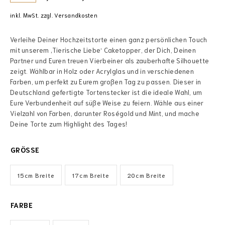
inkl. MwSt.
zzgl.
Versandkosten
Verleihe Deiner Hochzeitstorte einen ganz persönlichen Touch
mit unserem ‚Tierische Liebe‘ Caketopper, der Dich, Deinen
Partner und Euren treuen Vierbeiner als zauberhafte Silhouette
zeigt. Wählbar in Holz oder Acrylglas und in verschiedenen
Farben, um perfekt zu Eurem großen Tag zu passen. Dieser in
Deutschland gefertigte Tortenstecker ist die ideale Wahl, um
Eure Verbundenheit auf süße Weise zu feiern. Wähle aus einer
Vielzahl von Farben, darunter Roségold und Mint, und mache
Deine Torte zum Highlight des Tages!
GRÖSSE
15cm Breite
17cm Breite
20cm Breite
FARBE