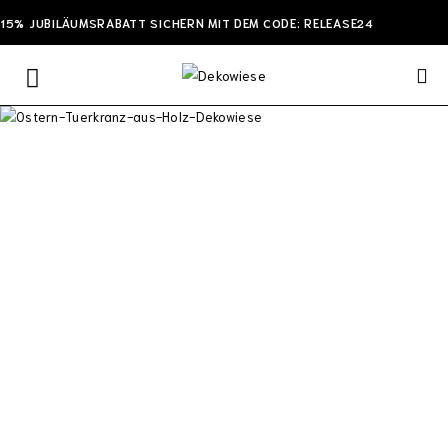
15% JUBILÄUMSRABATT SICHERN MIT DEM CODE: RELEASE24