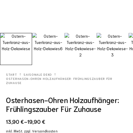
START
SAISONALE DEKO
OSTERHASEN-OHREN HOLZAUFHÄNGER: FRÜHLINGSZAUBER FÜR
ZUHAUSE
Osterhasen-Ohren Holzaufhänger:
Frühlingszauber Für Zuhause
13,90
€
–
19,90
€
inkl. MwSt.
zzgl.
Versandkosten