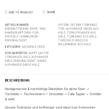
SHARE
ADD TO WISHLIST
ARTIKELNUMMER:
OSTERN
,
OSTERN TÜRKRANZ
,
8359927742806-KOPIE-VON-
TÜR-AUFHÄNGER GROSS AUS H
NAMENSKARTCHEN-FUR-
OLZ
,
TÜRAUFHÄNGER AUS
HOCHZEIT-KOMMUNION-
HOLZ
,
TÜRKRANZ AUS HOLZ
,
PERSONALISIERT
TÜRSCHILD HERZLICH
WILLKOMMEN AUS HOLZ
KATEGORIE:
SAISONALE DEKO
SCHLAGWÖRTER:
HAPPY EASTER
TÜRHÄNGER
,
HOLZ AUFHÄNGER
KREIS PERSONALISIERT
,
KRANZ
AUFHÄNGER GROSS HOLZ
,
BESCHREIBUNG
Handgemachte & nachhaltige Dekoideen für deine Feier: ✓
Tischdeko ✓ Tischnummern ✓ Streudeko ✓ Cake Topper ✓ Schilder
& mehr
Unsere Türkränze und Aufhänger sind ideal zum Schmücken