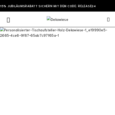
15% JUBILÄUMSRABATT SICHERN MIT DEM CODE: RELEASE24