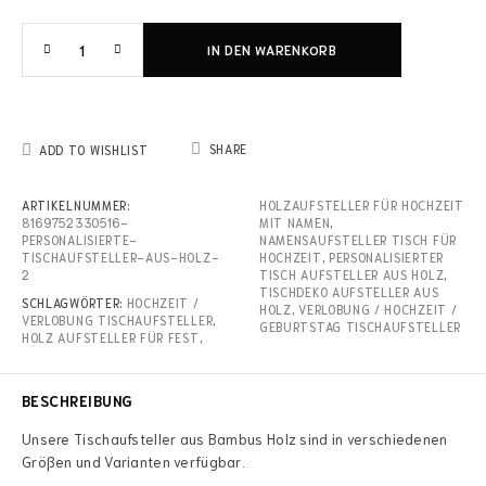
IN DEN WARENKORB
SHARE
ADD TO WISHLIST
ARTIKELNUMMER:
HOLZAUFSTELLER FÜR HOCHZEIT
8169752330516-
MIT NAMEN
,
PERSONALISIERTE-
NAMENSAUFSTELLER TISCH FÜR
TISCHAUFSTELLER-AUS-HOLZ-
HOCHZEIT
,
PERSONALISIERTER
2
TISCH AUFSTELLER AUS HOLZ
,
TISCHDEKO AUFSTELLER AUS
SCHLAGWÖRTER:
HOCHZEIT /
HOLZ
,
VERLOBUNG / HOCHZEIT /
VERLOBUNG TISCHAUFSTELLER
,
GEBURTSTAG TISCHAUFSTELLER
HOLZ AUFSTELLER FÜR FEST
,
BESCHREIBUNG
Unsere Tischaufsteller aus Bambus Holz sind in verschiedenen
Größen und Varianten verfügbar.