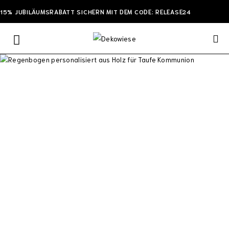
15% JUBILÄUMSRABATT SICHERN MIT DEM CODE: RELEASE24