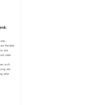
enk:
henk-
en! Perfekt
ür die
chen oder
nen sich
rung von
ag oder