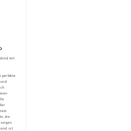
o
skind mit
e perfekte
 und
ach
henen
lle
ler
esem
e, die
 sorgen
land, ist