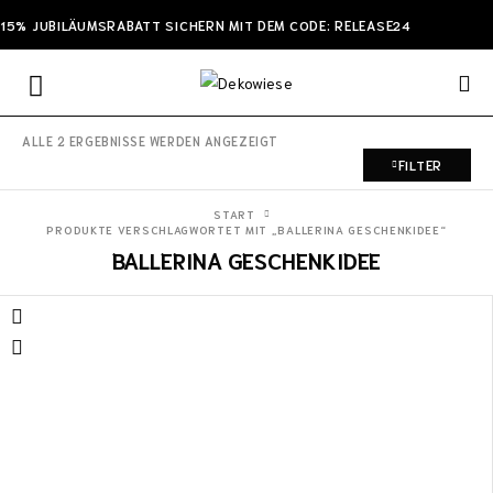
15% JUBILÄUMSRABATT SICHERN MIT DEM CODE: RELEASE24
ALLE 2 ERGEBNISSE WERDEN ANGEZEIGT
FILTER
START
PRODUKTE VERSCHLAGWORTET MIT „BALLERINA GESCHENKIDEE“
BALLERINA GESCHENKIDEE