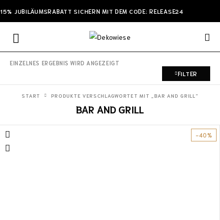
15% JUBILÄUMSRABATT SICHERN MIT DEM CODE: RELEASE24
EINZELNES ERGEBNIS WIRD ANGEZEIGT
FILTER
START
PRODUKTE VERSCHLAGWORTET MIT „BAR AND GRILL“
BAR AND GRILL
-40%