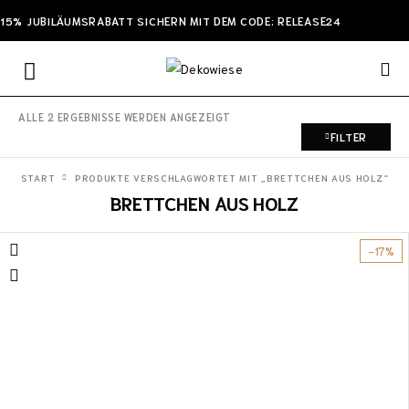
15% JUBILÄUMSRABATT SICHERN MIT DEM CODE: RELEASE24
ALLE 2 ERGEBNISSE WERDEN ANGEZEIGT
FILTER
START
PRODUKTE VERSCHLAGWORTET MIT „BRETTCHEN AUS HOLZ“
BRETTCHEN AUS HOLZ
-17%