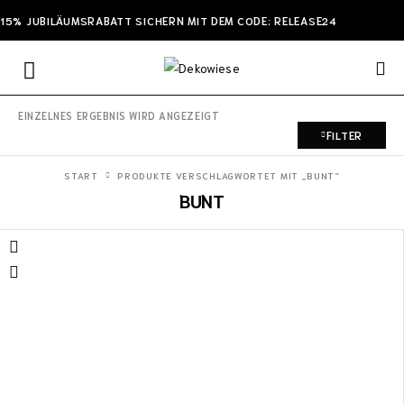
15% JUBILÄUMSRABATT SICHERN MIT DEM CODE: RELEASE24
EINZELNES ERGEBNIS WIRD ANGEZEIGT
FILTER
START
PRODUKTE VERSCHLAGWORTET MIT „BUNT“
BUNT