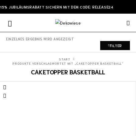
15% JUBILÄUMSRABATT SICHERN MIT DEM CODE: RELEASE24
EINZELNES ERGEBNIS WIRD ANGEZEIGT
FILTER
START
PRODUKTE VERSCHLAGWORTET MIT „CAKETOPPER BASKETBALL“
CAKETOPPER BASKETBALL