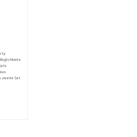
arty
Möglichkeite
Sets
 aus
 zweite Set
.