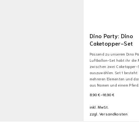
Dino Party: Dino
Caketopper-Set
Passend zu unserem Dino P
Luftballon-Set habt ihr die 
zwischen zwei Caketopper-
auszuwählen. Set 1 besteht
mehreren Elementen und das
aus Namen und einem Pferd
8,90
€
–
16,90
€
inkl. MwSt.
zzgl.
Versandkosten