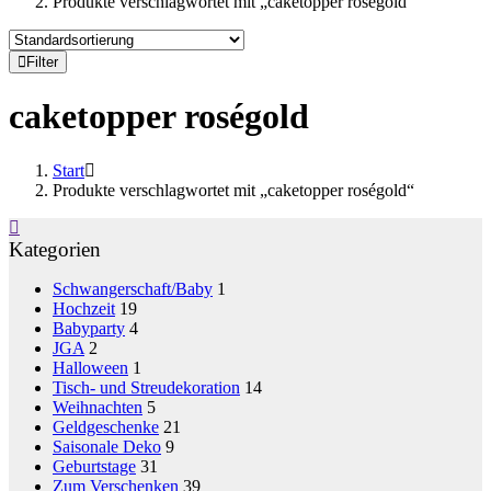
Produkte verschlagwortet mit „caketopper roségold“
Filter
caketopper roségold
Start
Produkte verschlagwortet mit „caketopper roségold“
Kategorien
Schwangerschaft/Baby
1
Hochzeit
19
Babyparty
4
JGA
2
Halloween
1
Tisch- und Streudekoration
14
Weihnachten
5
Geldgeschenke
21
Saisonale Deko
9
Geburtstage
31
Zum Verschenken
39