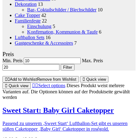
Dekoration
13
Bar- Coktailschilder / Blechschilder
10
Cake Topper
42
Familienfeste
22
Einschulung
5
Konfirmation, Kommunion & Taufe
6
Luftballon Sets
16
Gastgeschenke & Accessoires
7
Preis
Min. Preis
Max. Preis
Filter
Add to Wishlist
Remove from Wishlist
Quick view
Select options
Dieses Produkt weist mehrere
Quick view
Varianten auf. Die Optionen können auf der Produktseite gewählt
werden
Sweet Start: Baby Girl Caketopper
Passend zu unserem ‚Sweet Start‘ Luftballon-Set gibt es unseren
süßen Caketopper ‚Baby Girl‘ Caketopper in roségold.