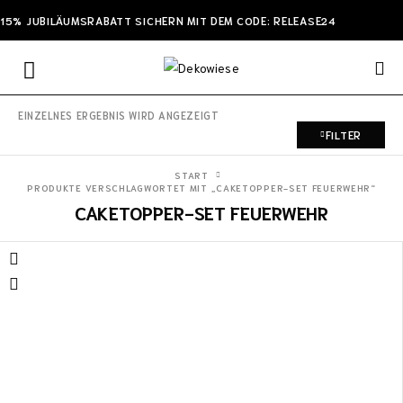
15% JUBILÄUMSRABATT SICHERN MIT DEM CODE: RELEASE24
EINZELNES ERGEBNIS WIRD ANGEZEIGT
FILTER
START
PRODUKTE VERSCHLAGWORTET MIT „CAKETOPPER-SET FEUERWEHR“
CAKETOPPER-SET FEUERWEHR