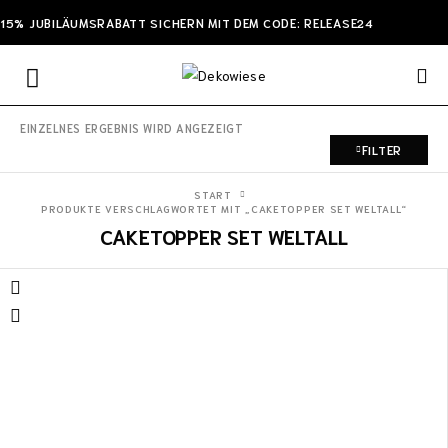
15% JUBILÄUMSRABATT SICHERN MIT DEM CODE: RELEASE24
EINZELNES ERGEBNIS WIRD ANGEZEIGT
FILTER
START
PRODUKTE VERSCHLAGWORTET MIT „CAKETOPPER SET WELTALL“
CAKETOPPER SET WELTALL