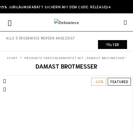
15% JUBILÄUMSRABATT SICHERN MIT DEM CODE: RELEASE24
ALLE 3 ERGEBNISSE WERDEN ANGEZEIGT
FILTER
START
PRODUKTE VERSCHLAGWORTET MIT „DAMAST BROTMESSER“
DAMAST BROTMESSER
-20%
FEATURED