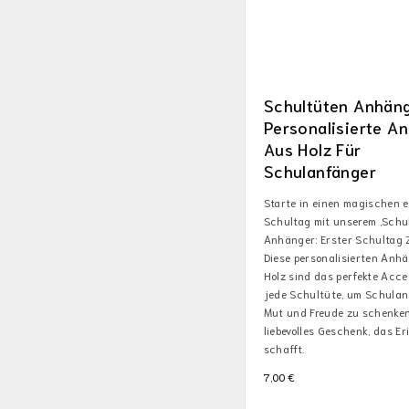
Schultüten Anhäng
Personalisierte A
Aus Holz Für
Schulanfänger
Starte in einen magischen 
Schultag mit unserem ‚Schu
Anhänger: Erster Schultag Z
Diese personalisierten Anh
Holz sind das perfekte Acce
jede Schultüte, um Schula
Mut und Freude zu schenken
liebevolles Geschenk, das E
schafft.
7,00
€