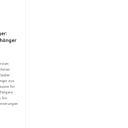
er:
nhänger
ersten
ltüten
auber‘.
änger aus
ssoire für
nfängern
. Ein
rinnerungen