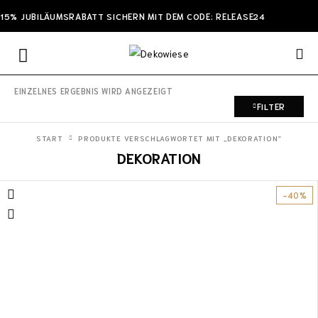
15% JUBILÄUMSRABATT SICHERN MIT DEM CODE: RELEASE24
EINZELNES ERGEBNIS WIRD ANGEZEIGT
FILTER
START
PRODUKTE VERSCHLAGWORTET MIT „DEKORATION“
DEKORATION
-40%