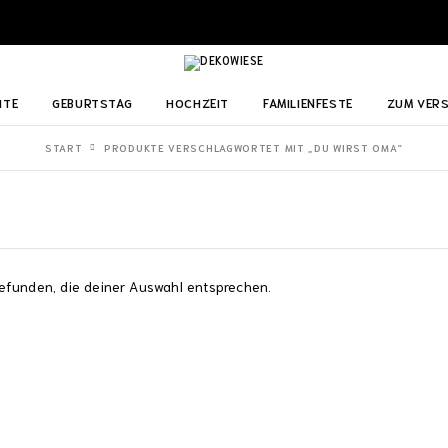
ITE
GEBURTSTAG
HOCHZEIT
FAMILIENFESTE
ZUM VER
START
PRODUKTE VERSCHLAGWORTET MIT „DU WIRST OMA“
efunden, die deiner Auswahl entsprechen.