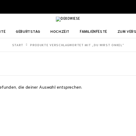
ITE
GEBURTSTAG
HOCHZEIT
FAMILIENFESTE
ZUM VER
START
PRODUKTE VERSCHLAGWORTET MIT „DU WIRST ONKEL“
efunden, die deiner Auswahl entsprechen.