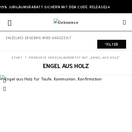
15% JUBILÄUMSRABATT SICHERN MIT DEM CODE: RELEASE24
EINZELNES ERGEBNIS WIRD ANGEZEIGT
FILTER
START
PRODUKTE VERSCHLAGWORTET MIT „ENGEL AUS HOLZ“
ENGEL AUS HOLZ