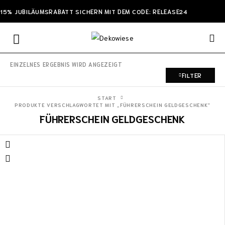
15% JUBILÄUMSRABATT SICHERN MIT DEM CODE: RELEASE24
EINZELNES ERGEBNIS WIRD ANGEZEIGT
FILTER
START
PRODUKTE VERSCHLAGWORTET MIT „FÜHRERSCHEIN GELDGESCHENK“
FÜHRERSCHEIN GELDGESCHENK