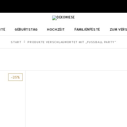
ITE
GEBURTSTAG
HOCHZEIT
FAMILIENFESTE
ZUM VER
START
PRODUKTE VERSCHLAGWORTET MIT „FUSSBALL PARTY“
-25%