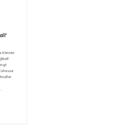
ll‘
s kleinen
ßball‘
ingt
 Zuhause
hneller
.