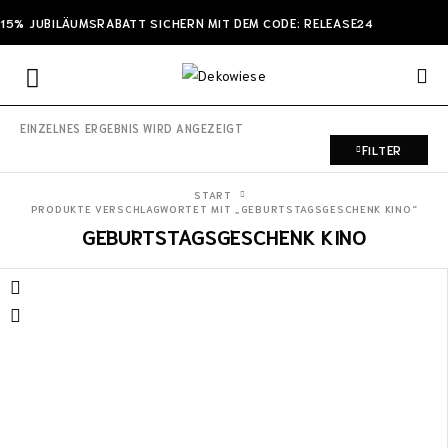
15% JUBILÄUMSRABATT SICHERN MIT DEM CODE: RELEASE24
EINZELNES ERGEBNIS WIRD ANGEZEIGT
FILTER
START
PRODUKTE VERSCHLAGWORTET MIT „GEBURTSTAGSGESCHENK KINO“
GEBURTSTAGSGESCHENK KINO