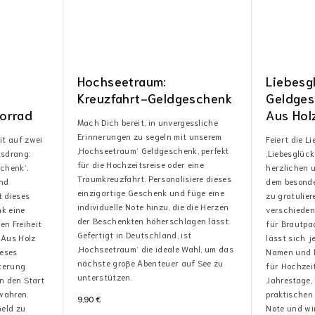
Hochseetraum:
Liebesg
Kreuzfahrt-Geldgeschenk
Geldges
orrad
Aus Hol
Mach Dich bereit, in unvergessliche
Erinnerungen zu segeln mit unserem
it auf zwei
Feiert die L
‚Hochseetraum‘ Geldgeschenk, perfekt
tsdrang:
‚Liebesglück
für die Hochzeitsreise oder eine
chenk‘.
herzlichen u
Traumkreuzfahrt. Personalisiere dieses
und
dem besonde
einzigartige Geschenk und füge eine
t dieses
zu gratulier
individuelle Note hinzu, die die Herzen
nk eine
verschieden
der Beschenkten höherschlagen lässt.
uen Freiheit
für Brautpaa
Gefertigt in Deutschland, ist
 Aus Holz
lässt sich j
‚Hochseetraum‘ die ideale Wahl, um das
ieses
Namen und D
nächste große Abenteuer auf See zu
terung
für Hochzei
unterstützen.
n den Start
Jahrestage,
wahren.
praktischen
9,90
€
eld zu
Note und wi