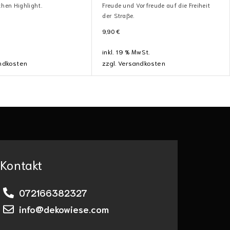
chen Highlight.
Freude und Vorfreude auf die Freiheit
der Straße.
9,90
€
inkl. 19 % MwSt.
ndkosten
zzgl.
Versandkosten
Kontakt
072166382327
info@dekowiese.com