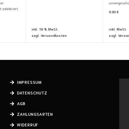
der
unvergessli
 zelebriert.
9,90
€
inkl. 19 % MwSt.
inkl. MwSt.
zzgl.
Versandkosten
zzgl.
Versa
IMPRESSUM
DATENSCHUTZ
AGB
ZAHLUNGSARTEN
WIDERRUF