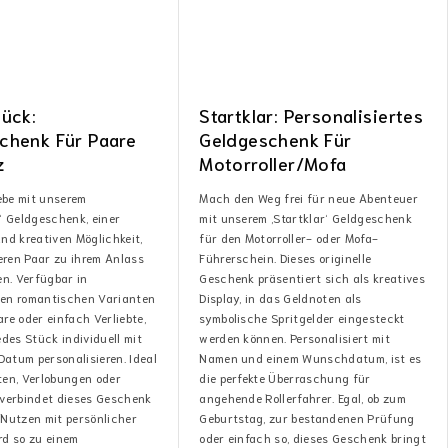
lück:
Startklar: Personalisiertes
chenk Für Paare
Geldgeschenk Für
z
Motorroller/Mofa
iebe mit unserem
Mach den Weg frei für neue Abenteuer
‘ Geldgeschenk, einer
mit unserem ‚Startklar‘ Geldgeschenk
nd kreativen Möglichkeit,
für den Motorroller- oder Mofa-
ren Paar zu ihrem Anlass
Führerschein. Dieses originelle
en. Verfügbar in
Geschenk präsentiert sich als kreatives
en romantischen Varianten
Display, in das Geldnoten als
re oder einfach Verliebte,
symbolische Spritgelder eingesteckt
edes Stück individuell mit
werden können. Personalisiert mit
atum personalisieren. Ideal
Namen und einem Wunschdatum, ist es
ten, Verlobungen oder
die perfekte Überraschung für
 verbindet dieses Geschenk
angehende Rollerfahrer. Egal, ob zum
 Nutzen mit persönlicher
Geburtstag, zur bestandenen Prüfung
rd so zu einem
oder einfach so, dieses Geschenk bringt