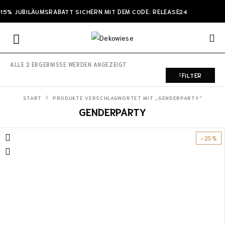
15% JUBILÄUMSRABATT SICHERN MIT DEM CODE: RELEASE24
ALLE 2 ERGEBNISSE WERDEN ANGEZEIGT
FILTER
START
PRODUKTE VERSCHLAGWORTET MIT „GENDERPARTY“
GENDERPARTY
-25%