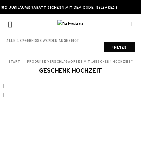
15% JUBILÄUMSRABATT SICHERN MIT DEM CODE: RELEASE24
ALLE 2 ERGEBNISSE WERDEN ANGEZEIGT
FILTER
START
PRODUKTE VERSCHLAGWORTET MIT „GESCHENK HOCHZEIT“
GESCHENK HOCHZEIT