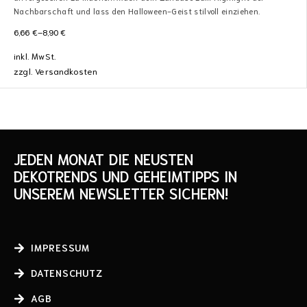
Nachbarschaft und lass den Halloween-Geist stilvoll einziehen.
6,66
€
–
8,90
€
inkl. MwSt.
zzgl.
Versandkosten
JEDEN MONAT DIE NEUSTEN
DEKOTRENDS UND GEHEIMTIPPS IN
UNSEREM NEWSLETTER SICHERN!
IMPRESSUM
DATENSCHUTZ
AGB