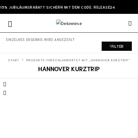
15% JUBILÄUMSRABATT SICHERN MIT DEM CODE: RELEASE24
EINZELNES ERGEBNIS WIRD ANGEZEIGT
FILTER
START
PRODUKTE VERSCHLAGWORTET MIT „HANNOVER KURZTRIP“
HANNOVER KURZTRIP