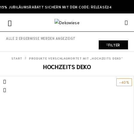
15% JUBILÄUMSRABATT SICHERN MIT DEM CODE: RELEASE24
ALLE 2 ERGEBNISSE WERDEN ANGEZEIGT
FILTER
START
PRODUKTE VERSCHLAGWORTET MIT „HOCHZEITS DEKO“
HOCHZEITS DEKO
-40%