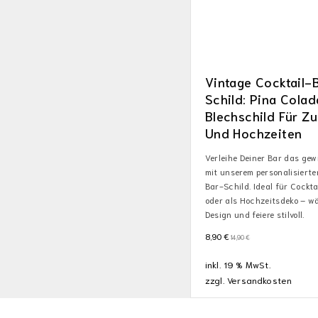
Vintage Cocktail-
Schild: Pina Colad
Blechschild Für Z
Und Hochzeiten
Verleihe Deiner Bar das gew
mit unserem personalisiert
Bar-Schild. Ideal für Cockta
oder als Hochzeitsdeko – w
Design und feiere stilvoll.
8,90
€
14,90
€
inkl. 19 % MwSt.
zzgl.
Versandkosten