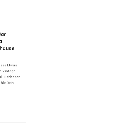
Bar
a
uhause
isse Etwas
en Vintage-
il-Liebhaber
ähle Dein