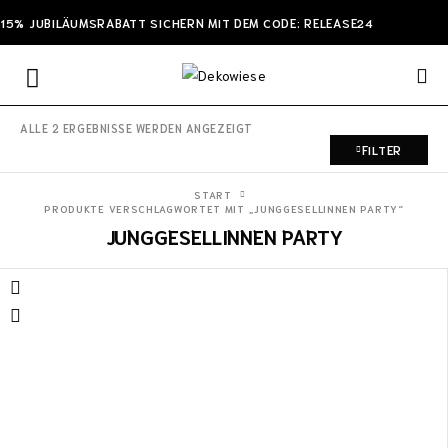
15% JUBILÄUMSRABATT SICHERN MIT DEM CODE: RELEASE24
ALLE 2 ERGEBNISSE WERDEN ANGEZEIGT
FILTER
START
PRODUKTE VERSCHLAGWORTET MIT „JUNGGESELLINNEN PARTY“
JUNGGESELLINNEN PARTY