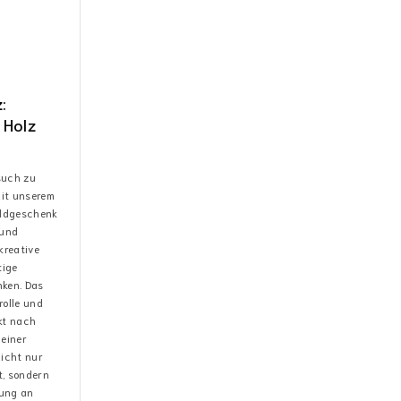
:
 Holz
such zu
mit unserem
eldgeschenk
 und
 kreative
tige
nken. Das
rolle und
ekt nach
 einer
icht nur
t, sondern
rung an