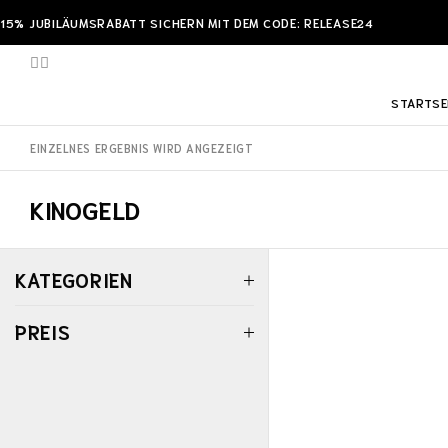
15% JUBILÄUMSRABATT SICHERN MIT DEM CODE: RELEASE24
STARTSE
EINZELNES ERGEBNIS WIRD ANGEZEIGT
KINOGELD
KATEGORIEN
PREIS