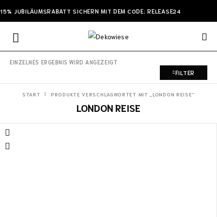
15% JUBILÄUMSRABATT SICHERN MIT DEM CODE: RELEASE24
EINZELNES ERGEBNIS WIRD ANGEZEIGT
FILTER
START
PRODUKTE VERSCHLAGWORTET MIT „LONDON REISE“
LONDON REISE