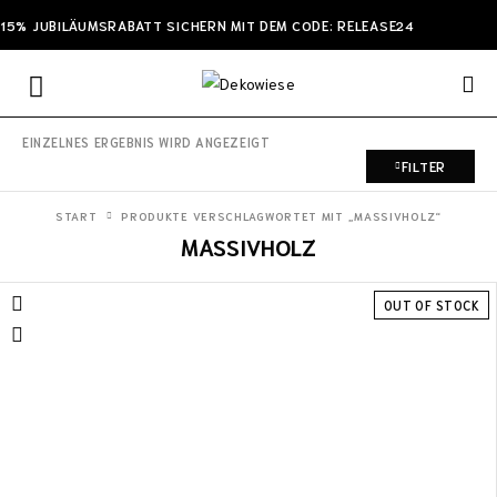
15% JUBILÄUMSRABATT SICHERN MIT DEM CODE: RELEASE24
EINZELNES ERGEBNIS WIRD ANGEZEIGT
FILTER
START
PRODUKTE VERSCHLAGWORTET MIT „MASSIVHOLZ“
MASSIVHOLZ
OUT OF STOCK