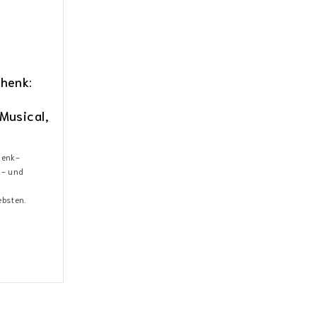
henk:
Musical,
henk-
l- und
ebsten.