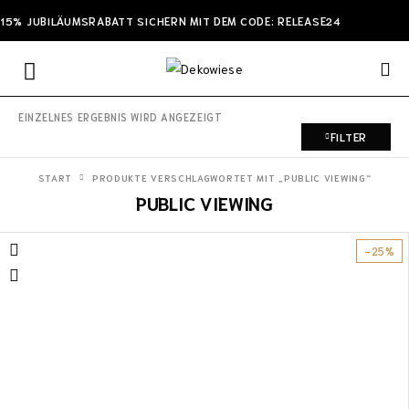
15% JUBILÄUMSRABATT SICHERN MIT DEM CODE: RELEASE24
EINZELNES ERGEBNIS WIRD ANGEZEIGT
FILTER
START
PRODUKTE VERSCHLAGWORTET MIT „PUBLIC VIEWING“
PUBLIC VIEWING
-25%