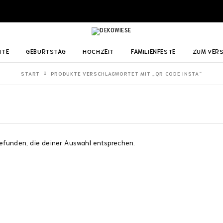
ITE
GEBURTSTAG
HOCHZEIT
FAMILIENFESTE
ZUM VER
START
PRODUKTE VERSCHLAGWORTET MIT „QR CODE INSTA“
efunden, die deiner Auswahl entsprechen.