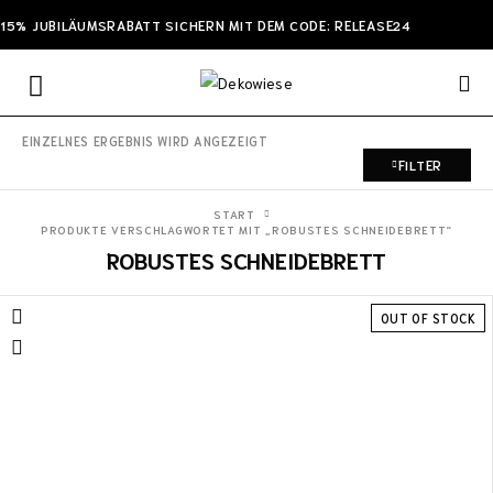
15% JUBILÄUMSRABATT SICHERN MIT DEM CODE: RELEASE24
EINZELNES ERGEBNIS WIRD ANGEZEIGT
FILTER
START
PRODUKTE VERSCHLAGWORTET MIT „ROBUSTES SCHNEIDEBRETT“
ROBUSTES SCHNEIDEBRETT
OUT OF STOCK