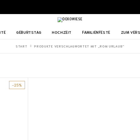
ITE
GEBURTSTAG
HOCHZEIT
FAMILIENFESTE
ZUM VER
START
PRODUKTE VERSCHLAGWORTET MIT „ROM URLAUB“
-25%