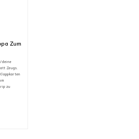
ropa Zum
/deine
att Zeugs.
 Klappkarten
 um
rip zu