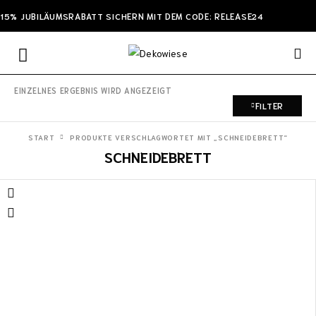
15% JUBILÄUMSRABATT SICHERN MIT DEM CODE: RELEASE24
EINZELNES ERGEBNIS WIRD ANGEZEIGT
FILTER
START
PRODUKTE VERSCHLAGWORTET MIT „SCHNEIDEBRETT“
SCHNEIDEBRETT