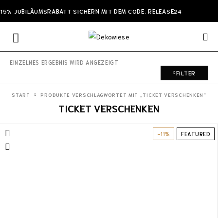
15% JUBILÄUMSRABATT SICHERN MIT DEM CODE: RELEASE24
EINZELNES ERGEBNIS WIRD ANGEZEIGT
FILTER
START
PRODUKTE VERSCHLAGWORTET MIT „TICKET VERSCHENKEN“
TICKET VERSCHENKEN
-11%
FEATURED