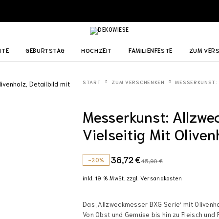
ITE
GEBURTSTAG
HOCHZEIT
FAMILIENFESTE
ZUM VER
START
ZUM VERSCHENKEN
MESSERKUNST: 
Messerkunst: Allzwe
Vielseitig Mit Oliven
36,72
€
-20%
45,90
€
inkl. 19 % MwSt.
zzgl.
Versandkosten
Das ‚Allzweckmesser BXG Serie‘ mit Olivenhol
Von Obst und Gemüse bis hin zu Fleisch und F