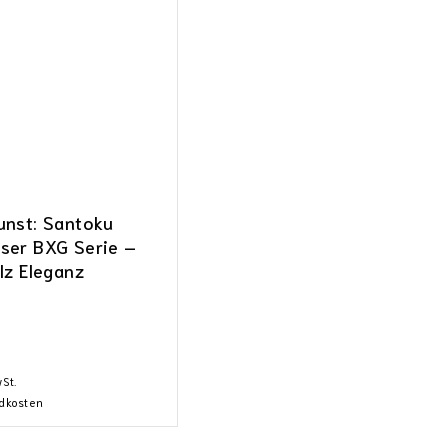
unst: Santoku
ser BXG Serie –
lz Eleganz
wSt.
dkosten