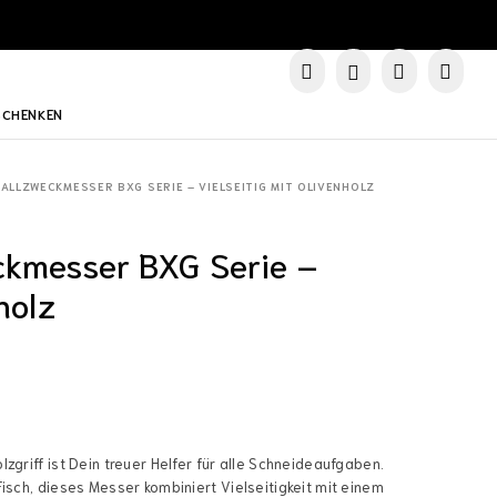
SCHENKEN
ALLZWECKMESSER BXG SERIE – VIELSEITIG MIT OLIVENHOLZ
ckmesser BXG Serie –
holz
zgriff ist Dein treuer Helfer für alle Schneideaufgaben.
isch, dieses Messer kombiniert Vielseitigkeit mit einem