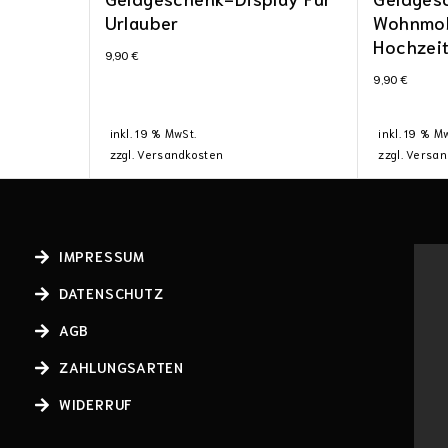
Urlauber
Wohnmob
Hochzeit
9,90
€
9,90
€
inkl. 19 % MwSt.
inkl. 19 % M
zzgl.
Versandkosten
zzgl.
Versan
IMPRESSUM
DATENSCHUTZ
AGB
ZAHLUNGSARTEN
WIDERRUF