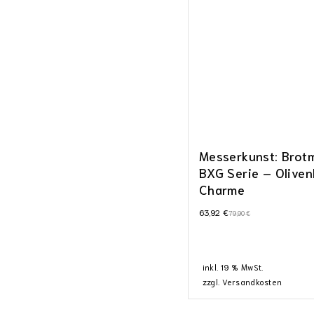
Messerkunst: Brot
BXG Serie – Oliven
Charme
63,92
€
79,90
€
inkl. 19 % MwSt.
zzgl.
Versandkosten