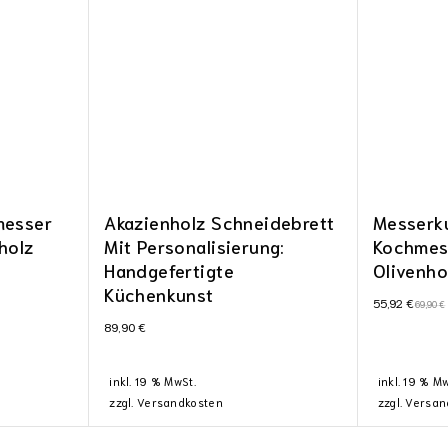
messer
Akazienholz Schneidebrett
Messerk
holz
Mit Personalisierung:
Kochmes
Handgefertigte
Olivenho
Küchenkunst
55,92
€
69,90
€
89,90
€
inkl. 19 % MwSt.
inkl. 19 % M
zzgl.
Versandkosten
zzgl.
Versan