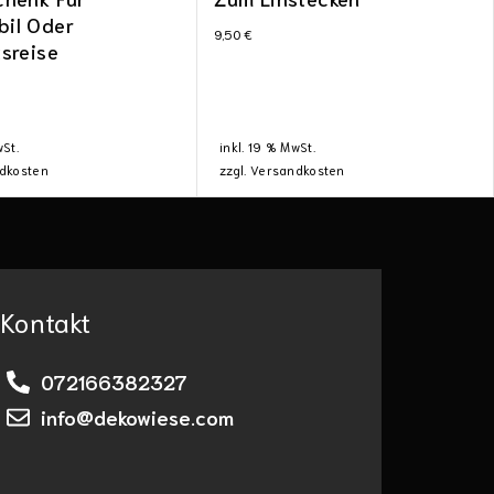
il Oder
9,50
€
sreise
wSt.
inkl. 19 % MwSt.
dkosten
zzgl.
Versandkosten
Kontakt
072166382327
info@dekowiese.com