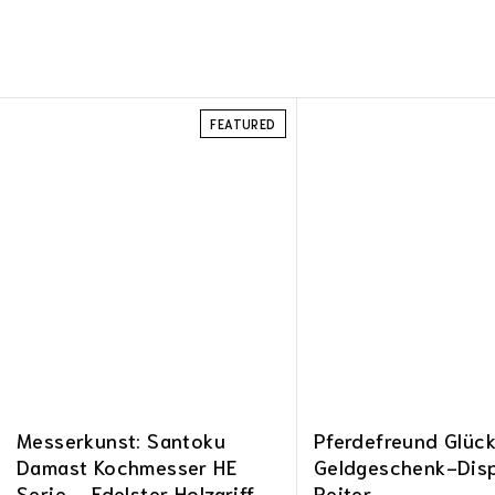
FEATURED
Messerkunst: Santoku
Pferdefreund Glück
Damast Kochmesser HE
Geldgeschenk-Disp
Serie – Edelster Holzgriff
Reiter