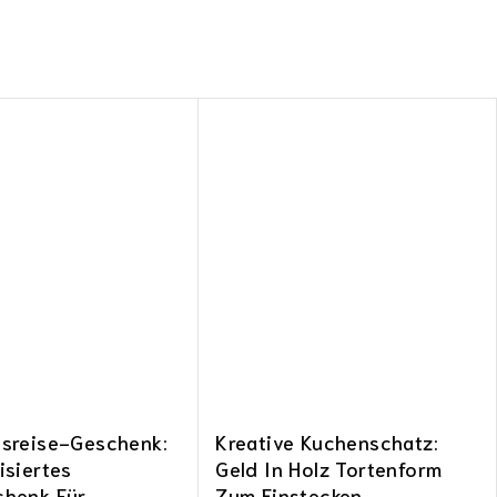
tsreise-Geschenk:
Kreative Kuchenschatz:
isiertes
Geld In Holz Tortenform
chenk Für
Zum Einstecken