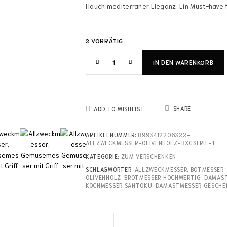
Hauch mediterraner Eleganz. Ein Must-have 
2 VORRÄTIG
IN DEN WARENKORB
SHARE
ADD TO WISHLIST
ARTIKELNUMMER:
8993412206322-
ALLZWECKMESSER-OLIVENHOLZ-BXGSERIE-1
KATEGORIE:
ZUM VERSCHENKEN
SCHLAGWÖRTER:
ALLZWECKMESSER
,
BOTMESSER
OLIVENHOLZ
,
BROTMESSER HOCHWERTIG
,
DAMAS
KOCHMESSER SANTOKU
,
DAMASTMESSER GESCHE