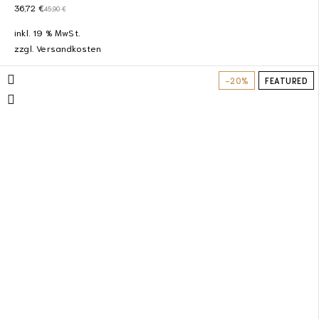
36,72
€
45,90
€
inkl. 19 % MwSt.
zzgl.
Versandkosten
-20%
FEATURED