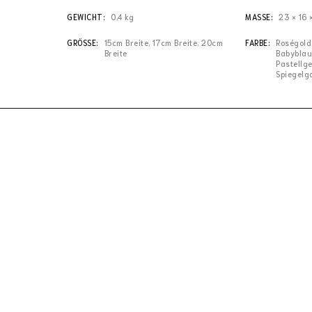
GEWICHT
0,4 kg
MASSE
23 × 16 
GRÖSSE
15cm Breite, 17cm Breite, 20cm
FARBE
Roségold,
Breite
Babyblau
Pastellge
Spiegelgo