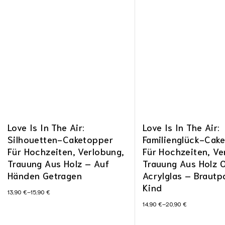
Love Is In The Air:
Love Is In The Air:
Silhouetten-Caketopper
Familienglück-Cak
Für Hochzeiten, Verlobung,
Für Hochzeiten, Ve
Trauung Aus Holz – Auf
Trauung Aus Holz 
Händen Getragen
Acrylglas – Brautp
Kind
13,90
€
–
15,90
€
14,90
€
–
20,90
€