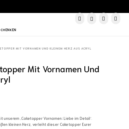
SCHENKEN
AKETOPPER MIT VORNAMEN UND KLEINEM HERZ AUS ACRYL
ketopper Mit Vornamen Und
ryl
it unserem ‚Caketopper Vornamen: Liebe im Detail‘.
ßen kleinen Herz, verleiht dieser Caketopper Eurer