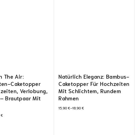
n The Air:
Natürlich Eleganz: Bambus-
tten-Caketopper
Caketopper Für Hochzeiten
zeiten, Verlobung,
Mit Schlichtem, Rundem
– Brautpaar Mit
Rahmen
15,90
€
–
18,90
€
0
€