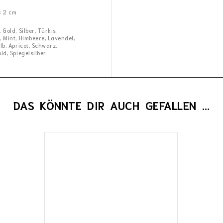
× 2 cm
 Gold, Silber, Türkis,
, Mint, Himbeere, Lavendel,
lb, Apricot, Schwarz,
ld, Spiegelsilber
DAS KÖNNTE DIR AUCH GEFALLEN …