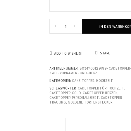
IN DEN WARENKO
SHARE
ADD TO WISHLIST
ARTIKELNUMMER:
8034706129199-CAKETOPPER
ZWEI-VORNAMEN-UND-HERZ
KATEGORIEN:
CAKE TOPPER
,
HOCHZEIT
SCHLAGWÖRTER:
CAKETOPPER FÜR HOCHZEIT
,
CAKETOPPER GOLD
,
CAKETOPPER HERZEN
,
CAKETOPPER PERSONALISIERT
,
CAKETOPPER
TRAUUNG
,
GOLDENE TORTENSTECKER
,