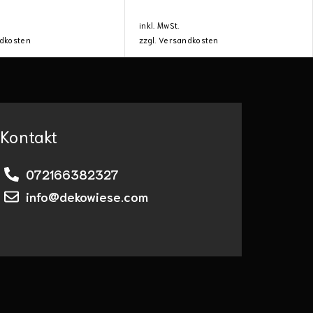
inkl. MwSt.
dkosten
zzgl.
Versandkosten
Kontakt
072166382327
info@dekowiese.com