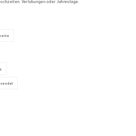
r Hochzeiten, Verlobungen oder Jahrestage.
reite
s
avendel