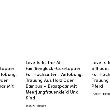
Love Is In The Air:
Love Is I
etopper
Familienglück-Caketopper
Silhoue
rlobung,
Für Hochzeiten, Verlobung,
Für Hoch
Oder
Trauung Aus Holz Oder
Trauung 
aar Mit
Bambus – Brautpaar Mit
Pferd
Meerjungfrauenkleid Und
15,90
€
–
18,9
Kind
15,90
€
–
19,90
€