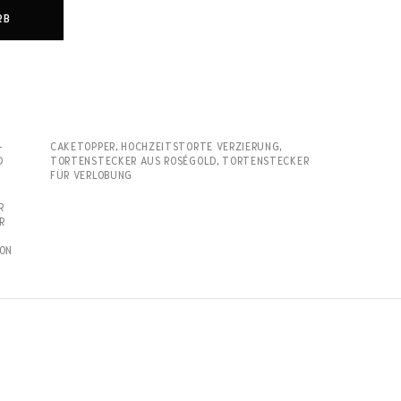
RB
-
CAKETOPPER
,
HOCHZEITSTORTE VERZIERUNG
,
D
TORTENSTECKER AUS ROSÉGOLD
,
TORTENSTECKER
FÜR VERLOBUNG
R
R
ON