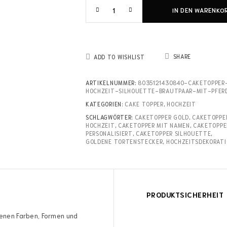
IN DEN WARENKO
SHARE
ADD TO WISHLIST
ARTIKELNUMMER:
8035121430840-CAKETOPPER
HOCHZEIT-SILHOUETTE-BRAUTPAAR-MIT-PFER
KATEGORIEN:
CAKE TOPPER
,
HOCHZEIT
SCHLAGWÖRTER:
CAKETOPPER GOLD
,
CAKETOPPE
HOCHZEIT
,
CAKETOPPER MIT NAMEN
,
CAKETOPPE
PERSONALISIERT
,
CAKETOPPER SILHOUETTE
,
GOLDENE TORTENSTECKER
,
HOCHZEITSDEKORATI
PRODUKTSICHERHEIT
denen Farben, Formen und