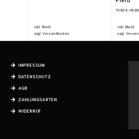
15,90
€
–
18,9
inkl. MwSt.
inkl. MwSt.
zzgl.
Versandkosten
zzgl.
Versan
IMPRESSUM
DATENSCHUTZ
AGB
ZAHLUNGSARTEN
WIDERRUF