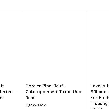
it
Floraler Ring: Tauf-
Love Is I
ierter –
Caketopper Mit Taube Und
Silhoue
en
Name
Für Hoch
Trauung 
14,90
€
–
19,90
€
Pferd