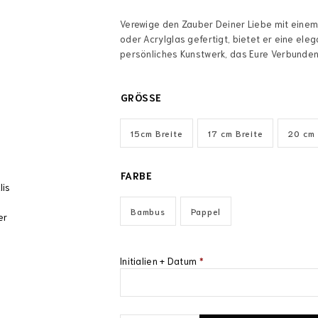
Verewige den Zauber Deiner Liebe mit einem 
oder Acrylglas gefertigt, bietet er eine ele
persönliches Kunstwerk, das Eure Verbundenh
GRÖSSE
15cm Breite
17 cm Breite
20 cm 
FARBE
Bambus
Pappel
Initialien + Datum
*