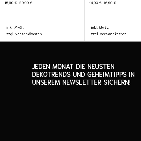
15,90
€
–
20,90
€
14,90
€
–
16,90
€
inkl. MwSt.
inkl. MwSt.
zzgl.
Versandkosten
zzgl.
Versandkosten
JEDEN MONAT DIE NEUSTEN
DEKOTRENDS UND GEHEIMTIPPS IN
UNSEREM NEWSLETTER SICHERN!