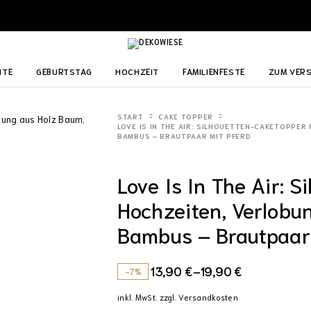
ITE
GEBURTSTAG
HOCHZEIT
FAMILIENFESTE
ZUM VER
START
CAKE TOPPER
LOVE IS IN THE AIR: SILHOUETTEN-CAKETOPPER
BAMBUS – BRAUTPAAR MIT PFERD
Love Is In The Air: 
Hochzeiten, Verlobu
Bambus – Brautpaar 
13,90
€
–
19,90
€
-7%
inkl. MwSt.
zzgl.
Versandkosten