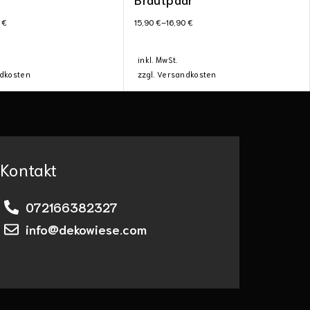
0
€
15,90
€
–
16,90
€
inkl. MwSt.
dkosten
zzgl.
Versandkosten
Kontakt
072166382327
info@dekowiese.com