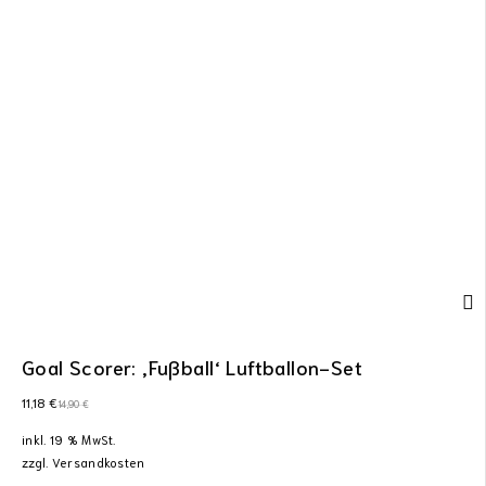
Goal Scorer: ‚Fußball‘ Luftballon-Set
11,18
€
14,90
€
inkl. 19 % MwSt.
zzgl.
Versandkosten