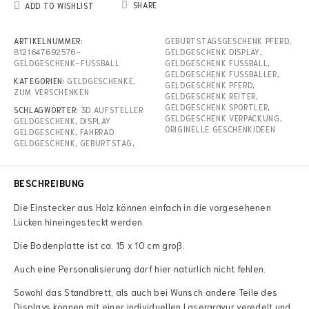
SHARE
ADD TO WISHLIST
ARTIKELNUMMER:
GEBURTSTAGSGESCHENK PFERD
,
8121647692576-
GELDGESCHENK DISPLAY
,
GELDGESCHENK-FUSSBALL
GELDGESCHENK FUSSBALL
,
GELDGESCHENK FUSSBALLER
,
KATEGORIEN:
GELDGESCHENKE
,
GELDGESCHENK PFERD
,
ZUM VERSCHENKEN
GELDGESCHENK REITER
,
GELDGESCHENK SPORTLER
,
SCHLAGWÖRTER:
3D AUFSTELLER
GELDGESCHENK VERPACKUNG
,
GELDGESCHENK
,
DISPLAY
ORIGINELLE GESCHENKIDEEN
GELDGESCHENK
,
FAHRRAD
GELDGESCHENK
,
GEBURTSTAG
,
BESCHREIBUNG
Die Einstecker aus Holz können einfach in die vorgesehenen
Lücken hineingesteckt werden.
Die Bodenplatte ist ca. 15 x 10 cm groß.
Auch eine Personalisierung darf hier natürlich nicht fehlen.
Sowohl das Standbrett, als auch bei Wunsch andere Teile des
Displays können mit einer individuellen Lasergravur veredelt und