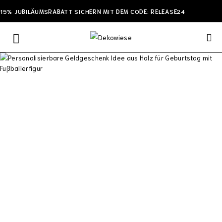
15% JUBILÄUMSRABATT SICHERN MIT DEM CODE: RELEASE24